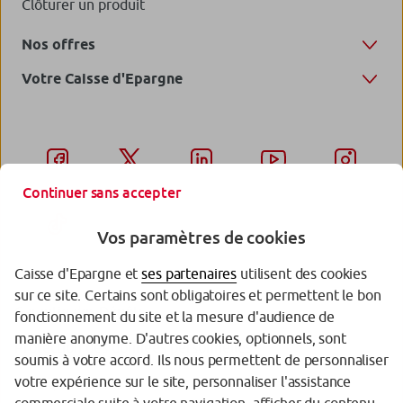
Clôturer un produit
Nos offres
Votre Caisse d'Epargne
Continuer sans accepter
Vos paramètres de cookies
Caisse d'Epargne et
ses partenaires
utilisent des cookies
sur ce site. Certains sont obligatoires et permettent le bon
Garantie des Dépôts
fonctionnement du site et la mesure d'audience de
manière anonyme. D'autres cookies, optionnels, sont
Protection des données personnelles
soumis à votre accord. Ils nous permettent de personnaliser
votre expérience sur le site, personnaliser l'assistance
Politique cookies