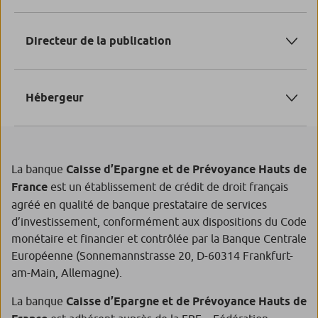
Caisse d’Épargne et de Prévoyance Hauts de France –
Banque coopérative régie par les articles L.512-85 et
Directeur de la publication
suivants du Code monétaire et financier – Société
Anonyme à Directoire et Conseil d’Orientation et de
Directeur de publication : Laurent ROUBIN Président
Surveillance. Capital social de 1 000 000 000 € – Siège
du Directoire
Hébergeur
social : 612 rue de la Chaude Rivière 59800 LILLE –
Tél : 0 810 810 100
383 000 692 RCS Lille Métropole Code NAF 6419 Z –
BPCE Infogérance et Technologies
Intermédiaire d’assurance, immatriculé à l’ORIAS sous
110 Avenue de France
le numéro 07 008 031 – N° TVA intracommunautaire
La banque
75013 Paris
Caisse d’Epargne et de Prévoyance Hauts de
FR34383000692 – Titulaire de la carte
Tél : 09.72.72.01.73
France
est un établissement de crédit de droit français
professionnelle «Transaction sur immeubles et fonds
agréé en qualité de banque prestataire de services
de commerce sans perception de fonds, effets ou
d’investissement, conformément aux dispositions du Code
valeurs » n° CPI 8001 2016 000 009 207 délivrée par
monétaire et financier et contrôlée par la Banque Centrale
la CCI Grand Lille – Garantie financière : CEGC, 59
Européenne (Sonnemannstrasse 20, D-60314 Frankfurt-
avenue Pierre Mendès France, 75013 PARIS
am-Main, Allemagne).
La banque
Caisse d’Epargne et de Prévoyance Hauts de