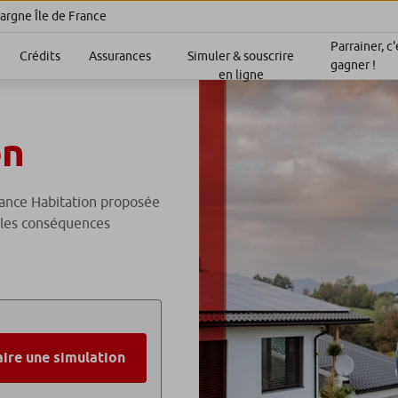
argne Île de France
Parrainer, c'
Crédits
Assurances
Simuler & souscrire
gagner !
en ligne
on
rance Habitation proposée
 les conséquences
aire une simulation