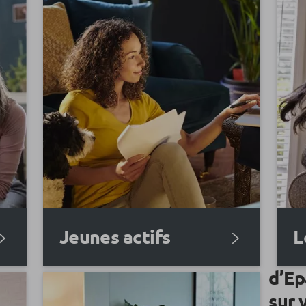
Jeunes actifs
L
d’Ep
sur 