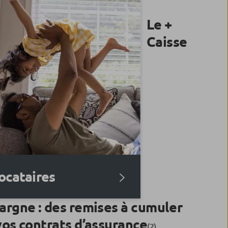
Le +
Caisse
ocataires
argne : des remises à cumuler
vos contrats d’assurance
(2)