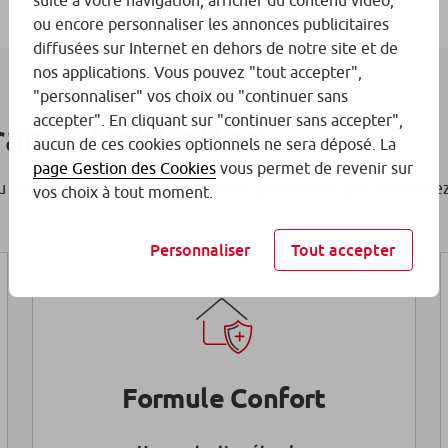
suite à votre navigation, afficher du contenu vidéo,
ou encore personnaliser les annonces publicitaires
diffusées sur Internet en dehors de notre site et de
nos applications. Vous pouvez "tout accepter",
"personnaliser" vos choix ou "continuer sans
accepter". En cliquant sur "continuer sans accepter",
rance Habitation
aucun de ces cookies optionnels ne sera déposé. La
page Gestion des Cookies
vous permet de revenir sur
 choix pour s’adapter à vos besoins personnels, que vous soyez 
vos choix à tout moment.
Personnaliser
Tout accepter
Formule Confort