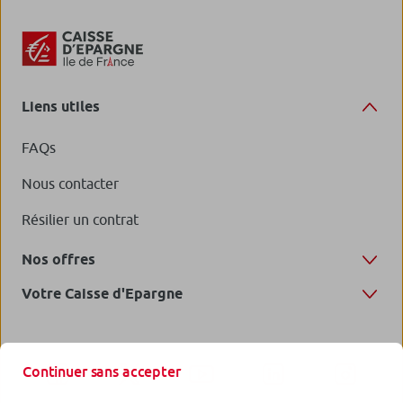
Liens utiles
FAQs
Nous contacter
Résilier un contrat
Nos offres
Votre Caisse d'Epargne
Continuer sans accepter