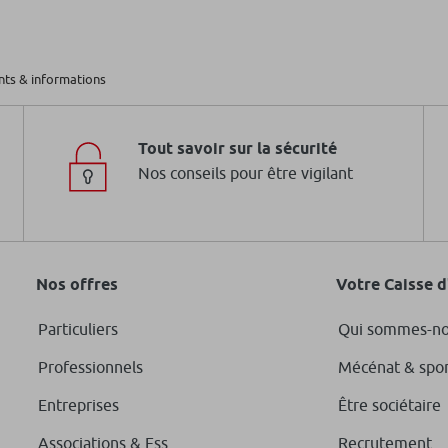
ts & informations
ntrats en déshérence
Docum
l’inve
Tout savoir sur la sécurité
En savo
Nos conseils pour être vigilant
Nos offres
Votre Caisse 
Particuliers
Qui sommes-no
Professionnels
Mécénat & spo
Entreprises
Être sociétaire
Associations & Ess
Recrutement