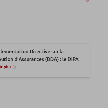
lementation Directive sur la
bution d’Assurances (DDA) : le DIPA
ir plus
de Garantie des Dépôts et de
ution
ir plus