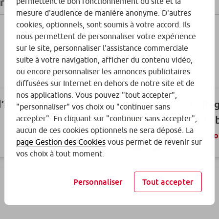
ires
permettent le bon fonctionnement du site et la
mesure d'audience de manière anonyme. D'autres
cookies, optionnels, sont soumis à votre accord. Ils
nous permettent de personnaliser votre expérience
sur le site, personnaliser l'assistance commerciale
suite à votre navigation, afficher du contenu vidéo,
ou encore personnaliser les annonces publicitaires
diffusées sur Internet en dehors de notre site et de
nos applications. Vous pouvez "tout accepter",
informations (EAI)
La Rég
"personnaliser" vos choix ou "continuer sans
accepter". En cliquant sur "continuer sans accepter",
Distri
aucun de ces cookies optionnels ne sera déposé. La
En savo
page Gestion des Cookies
vous permet de revenir sur
vos choix à tout moment.
Personnaliser
Tout accepter
urs : libre choix et
Fonds 
Résol
En savo