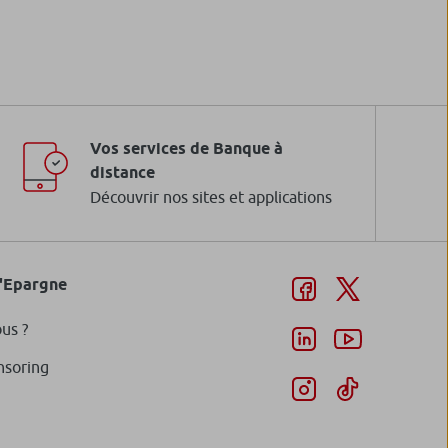
ents d’informations clés pour
stisseur (DIC/DICI/DIP)
Vos services de Banque à
ir plus
distance
Découvrir nos sites et applications
d'Epargne
us ?
nsoring