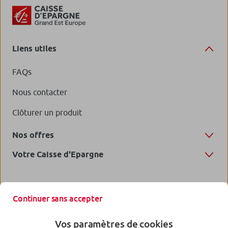
Liens utiles
FAQs
Nous contacter
Clôturer un produit
Nos offres
Votre Caisse d'Epargne
Continuer sans accepter
Vos paramètres de cookies