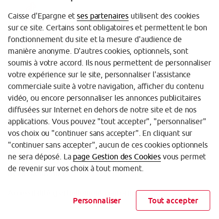
Caisse d'Epargne et
ses partenaires
utilisent des cookies
sur ce site. Certains sont obligatoires et permettent le bon
fonctionnement du site et la mesure d'audience de
manière anonyme. D'autres cookies, optionnels, sont
Garanties des dépôts
soumis à votre accord. Ils nous permettent de personnaliser
votre expérience sur le site, personnaliser l'assistance
Protection des données personnelles
commerciale suite à votre navigation, afficher du contenu
Politique cookies
vidéo, ou encore personnaliser les annonces publicitaires
diffusées sur Internet en dehors de notre site et de nos
Sécurité
applications. Vous pouvez "tout accepter", "personnaliser"
vos choix ou "continuer sans accepter". En cliquant sur
Tarifs
"continuer sans accepter", aucun de ces cookies optionnels
Mentions légales
ne sera déposé. La
page Gestion des Cookies
vous permet
de revenir sur vos choix à tout moment.
Réglementation
Accessibilité (partiellement conforme)
Personnaliser
Tout accepter