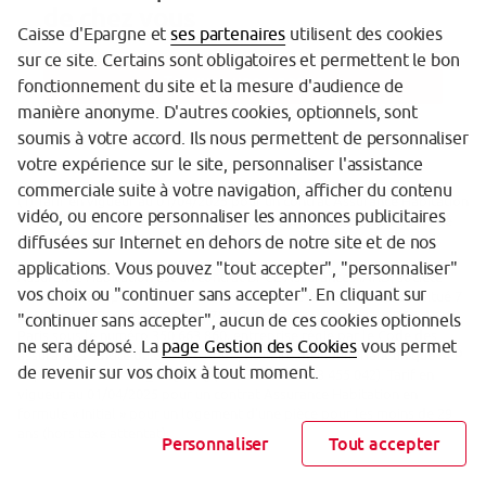
de chez vous
Caisse d'Epargne et
ses partenaires
utilisent des cookies
sur ce site. Certains sont obligatoires et permettent le bon
Trouver une agence
fonctionnement du site et la mesure d'audience de
manière anonyme. D'autres cookies, optionnels, sont
soumis à votre accord. Ils nous permettent de personnaliser
votre expérience sur le site, personnaliser l'assistance
commerciale suite à votre navigation, afficher du contenu
(1) Tarif en vigueur au 01/04/2025 pour un contrat Assurance Habitation
vidéo, ou encore personnaliser les annonces publicitaires
en formule « Initial » pour un logement d’une pièce pour les moins de
29 ans (hors taxe attentat).
diffusées sur Internet en dehors de notre site et de nos
applications. Vous pouvez "tout accepter", "personnaliser"
Assurance Habitation est un contrat BPCE Assurances IARD, société
vos choix ou "continuer sans accepter". En cliquant sur
anonyme au capital de 61 996 212 euros dont le siège social est situé 7
promenade Germaine Sablon, 75013 Paris, immatriculée au RCS de
"continuer sans accepter", aucun de ces cookies optionnels
Paris sous le numéro 350 663 860, entreprise régie par le Code des
ne sera déposé. La
page Gestion des Cookies
vous permet
assurances. Entité du Groupe BPCE, titulaire de l’identifiant unique REP
de revenir sur vos choix à tout moment.
Papiers n° FR232581_01QHNQ (BPCE – SIRET 493 455 042). Tarif en
vigueur au 01/04/2025 pour un contrat Assurance Habitation en
formule « Initial » pour un logement d’une pièce pour les moins de 29
ans (hors taxe attentat).
Personnaliser
Tout accepter