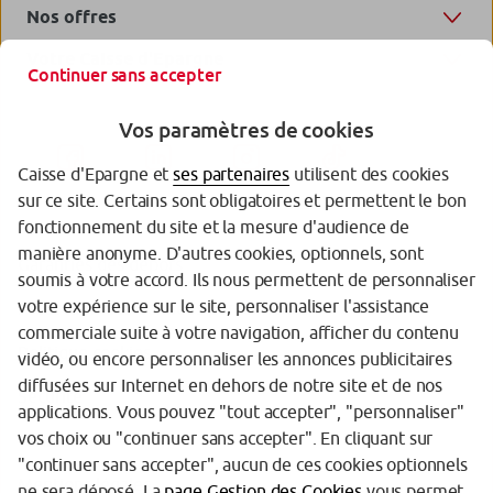
Nos offres
Votre Caisse d'Epargne
Continuer sans accepter
Vos paramètres de cookies
Caisse d'Epargne et
ses partenaires
utilisent des cookies
sur ce site. Certains sont obligatoires et permettent le bon
fonctionnement du site et la mesure d'audience de
manière anonyme. D'autres cookies, optionnels, sont
Garanties des dépôts
soumis à votre accord. Ils nous permettent de personnaliser
votre expérience sur le site, personnaliser l'assistance
Protection des données personnelles
commerciale suite à votre navigation, afficher du contenu
Politique cookies
vidéo, ou encore personnaliser les annonces publicitaires
diffusées sur Internet en dehors de notre site et de nos
Sécurité
applications. Vous pouvez "tout accepter", "personnaliser"
vos choix ou "continuer sans accepter". En cliquant sur
Tarifs
"continuer sans accepter", aucun de ces cookies optionnels
Mentions légales
ne sera déposé. La
page Gestion des Cookies
vous permet