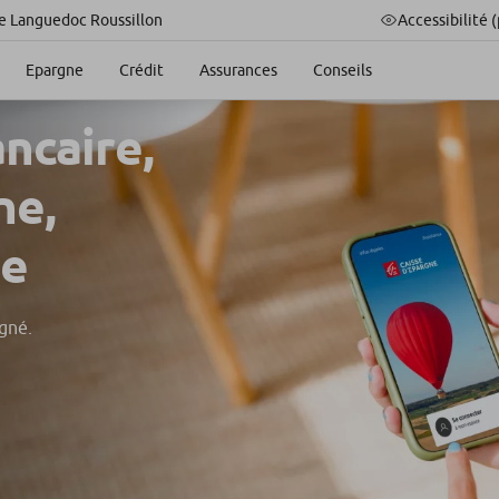
Accessibilité 
e Languedoc Roussillon
Epargne
Crédit
Assurances
Conseils
ncaire,
ne,
de
gné.