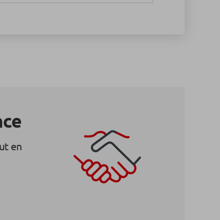
nce
ut en