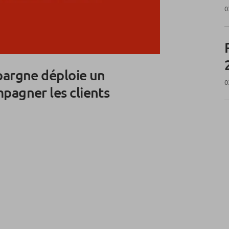
0
Epargne déploie un
0
pagner les clients