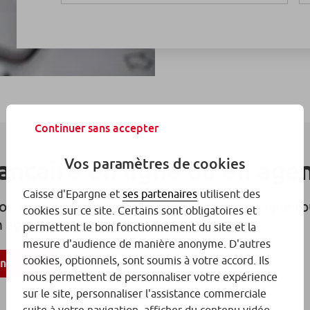
Continuer sans accepter
Vos paramètres de cookies
ancaire en ligne ou en age
Caisse d'Epargne et
ses partenaires
utilisent des
ou en agence : bénéficiez des services en ligne to
cookies sur ce site. Certains sont obligatoires et
en agence
permettent le bon fonctionnement du site et la
mesure d'audience de manière anonyme. D'autres
cookies, optionnels, sont soumis à votre accord. Ils
en agence
nous permettent de personnaliser votre expérience
sur le site, personnaliser l'assistance commerciale