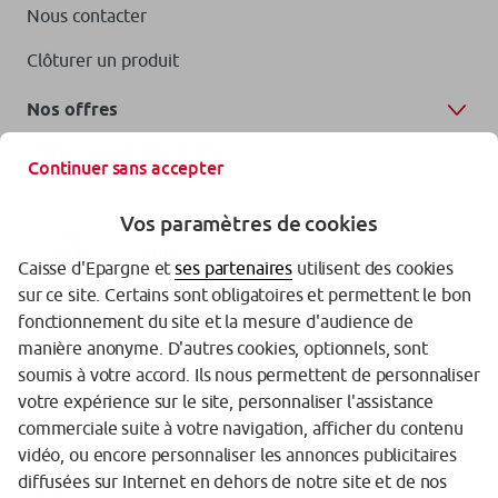
Nous contacter
Clôturer un produit
Nos offres
Votre Caisse d'Epargne
Continuer sans accepter
Vos paramètres de cookies
Caisse d'Epargne et
ses partenaires
utilisent des cookies
sur ce site. Certains sont obligatoires et permettent le bon
fonctionnement du site et la mesure d'audience de
manière anonyme. D'autres cookies, optionnels, sont
Garanties des dépôts
soumis à votre accord. Ils nous permettent de personnaliser
votre expérience sur le site, personnaliser l'assistance
Protection des données personnelles
commerciale suite à votre navigation, afficher du contenu
Politique cookies
vidéo, ou encore personnaliser les annonces publicitaires
diffusées sur Internet en dehors de notre site et de nos
Services