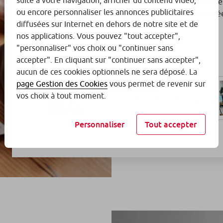
suite à votre navigation, afficher du contenu vidéo,
Vous avez des projets de moyen/long terme ou be
ou encore personnaliser les annonces publicitaires
Caisse d’Epargne vous propose des solutions varié
diffusées sur Internet en dehors de notre site et de
nos applications. Vous pouvez "tout accepter",
Découvrir maintenant
"personnaliser" vos choix ou "continuer sans
accepter". En cliquant sur "continuer sans accepter",
aucun de ces cookies optionnels ne sera déposé. La
page Gestion des Cookies
vous permet de revenir sur
Prêt AssoExpress
vos choix à tout moment.
Un déblocage des fonds rapide
pour financer vos
investissements courants.
Personnaliser
Tout accepter