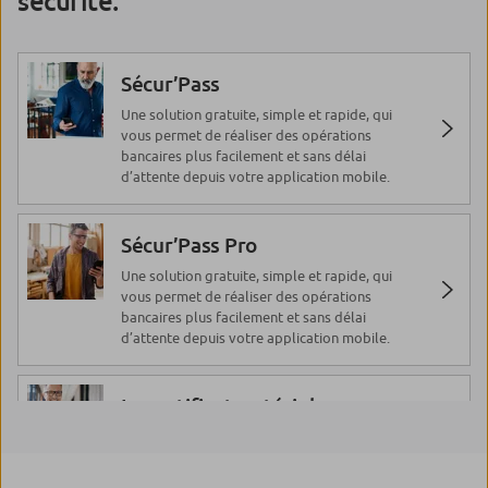
sécurité.
malveillants»
Installé à votre insu sur votre poste
Sécur’Pass
informatique, un malware ou logiciel
malveillant est un programme conçu pour nuire
Une solution gratuite, simple et rapide, qui
à votre ordinateur. Pour vous en prémunir, la
vous permet de réaliser des opérations
Caisse d’Epargne vous partage ses bonnes
bancaires plus facilement et sans délai
pratiques.
d’attente depuis votre application mobile.
L’ingénierie sociale et réseaux
Sécur’Pass Pro
sociaux
Une solution gratuite, simple et rapide, qui
vous permet de réaliser des opérations
Véritable pratique de manipulation sur internet,
bancaires plus facilement et sans délai
l’ingénierie sociale est une forme d’escroquerie
d’attente depuis votre application mobile.
de plus en plus répandue. Pour vous prémunir
contre ses dangers, la Caisse d’Epargne vous
livre ses bonnes pratiques.
Le certificat matériel
Solution de référence réservée à la clientèle
Les escroqueries
professionnelle et entreprise, le certificat
matériel allie haut niveau de sécurité et facilité
Faux noms, manœuvres frauduleuses,