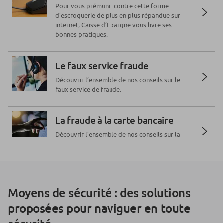
Pour vous prémunir contre cette forme
d’escroquerie de plus en plus répandue sur
internet, Caisse d’Epargne vous livre ses
bonnes pratiques.
Le faux service fraude
Découvrir l’ensemble de nos conseils sur le
faux service de fraude.
La fraude à la carte bancaire
Découvrir l’ensemble de nos conseils sur la
fraude à la carte bancaire.
Les faux placements
Moyens de sécurité : des solutions
Découvrir tout sur les faux placements.
proposées pour naviguer en toute
Les malwares ou «logiciels