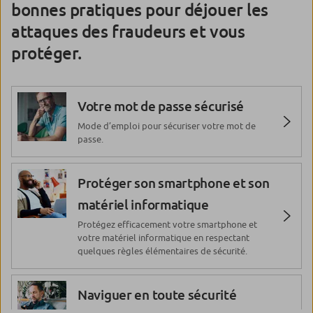
fraude au prêt, retour sur les escroqueries les
bonnes pratiques pour déjouer les
plus courantes et sur les solutions pour s’en
attaques des fraudeurs et vous
Comment récupérer votre mot
protéger.
protéger.
de passe pour accéder à vos
comptes ?
Si vous êtes un client particulier ou un
Votre mot de passe sécurisé
entrepreneur individuel, vous pouvez récupérer
votre mot de passe oublié depuis le site web
Mode d’emploi pour sécuriser votre mot de
ou l’application mobile Caisse d’Epargne.
passe.
Essayez de vous connecter à votre espace
personnel et vous serez guidé pour récupérer
votre mot de passe.
Protéger son smartphone et son
matériel informatique
Protéger ses données
Protégez efficacement votre smartphone et
personnelles
votre matériel informatique en respectant
quelques règles élémentaires de sécurité.
En matière de protection des données, les
menaces sont nombreuses. La Caisse d’Epargne
vous livre ses bonnes pratiques pour protéger
Naviguer en toute sécurité
vos données personnelles.