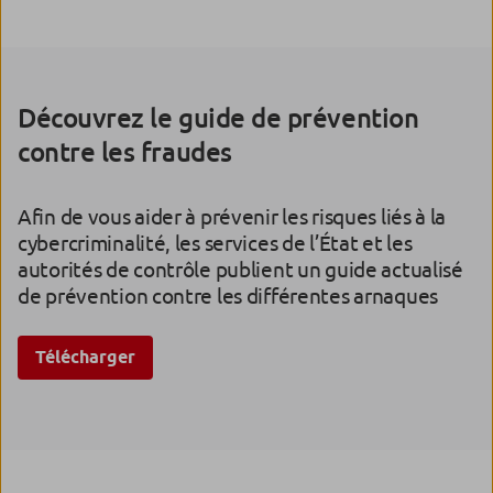
La Caisse d’Epargne vous livre ses 10 conseils
pour naviguer sur internet en toute sécurité
avec votre ordinateur.
Utiliser sa CB en toute sécurité
Découvrez le guide de prévention
contre les fraudes
Acceptée dans de nombreux commerces ou sur
internet, la carte bancaire est l’un des moyens
de paiement les plus sûrs à condition de
respecter quelques règles de sécurité.
Afin de vous aider à prévenir les risques liés à la
cybercriminalité, les services de l’État et les
autorités de contrôle publient un guide actualisé
de prévention contre les différentes arnaques
Télécharger