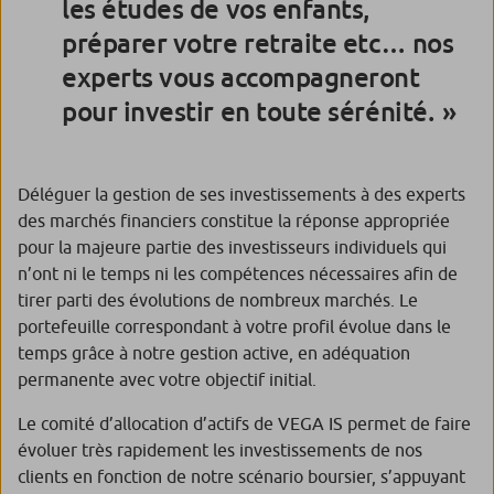
les études de vos enfants,
avec votre conseiller quand vous le souhaitez.
• Au sein de vos contrats d’assurance vie, l’assureur
préparer votre retraite etc… nos
confiera aux gérants de VEGA Investment Solutions
experts vous accompagneront
Dépendants de la fluctuation à la hausse comme à la
le soin d’allouer vos actifs investis en unités de
baisse des marchés financiers, les avoirs confiés dans
pour investir en toute sérénité.
compte en adéquation avec le profil de gestion
le cadre de la délégation de gestion de VEGA IS ne
sélectionné
sont pas garantis et sont soumis, entre autres, à un
Les gérants adapteront la gestion de votre
risque de perte en capital.
portefeuille aux évolutions économiques et
Déléguer la gestion de ses investissements à des experts
financières, toujours dans le respect du profil de
des marchés financiers constitue la réponse appropriée
gestion choisi.
pour la majeure partie des investisseurs individuels qui
n’ont ni le temps ni les compétences nécessaires afin de
tirer parti des évolutions de nombreux marchés. Le
portefeuille correspondant à votre profil évolue dans le
temps grâce à notre gestion active, en adéquation
permanente avec votre objectif initial.
Le comité d’allocation d’actifs de VEGA IS permet de faire
évoluer très rapidement les investissements de nos
clients en fonction de notre scénario boursier, s’appuyant