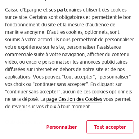
Caisse d'Epargne et
ses partenaires
utilisent des cookies
sur ce site. Certains sont obligatoires et permettent le bon
Garantie des Dépôts
fonctionnement du site et la mesure d'audience de
manière anonyme. D'autres cookies, optionnels, sont
Protection des données personnelles
soumis à votre accord. Ils nous permettent de personnaliser
votre expérience sur le site, personnaliser l'assistance
Politique cookies
commerciale suite à votre navigation, afficher du contenu
Sécurité
vidéo, ou encore personnaliser les annonces publicitaires
diffusées sur Internet en dehors de notre site et de nos
Tarifs
applications. Vous pouvez "tout accepter", "personnaliser"
vos choix ou "continuer sans accepter". En cliquant sur
Mentions légales
"continuer sans accepter", aucun de ces cookies optionnels
Réglementation
ne sera déposé. La
page Gestion des Cookies
vous permet
de revenir sur vos choix à tout moment.
Accessibilité (partiellement conforme)
Club des sociétaires
Personnaliser
Tout accepter