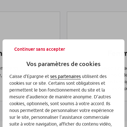
Continuer sans accepter
n
Femm
Vos paramètres de cookies
vénements
Pour tout savoir sur l’
, abonnez-vous à la e-
d’accompagnement, de
Caisse d'Epargne et
ses partenaires
utilisent des
inspirée par des témo
cookies sur ce site. Certains sont obligatoires et
retrouver tous les deu
permettent le bon fonctionnement du site et la
mesure d'audience de manière anonyme. D'autres
cookies, optionnels, sont soumis à votre accord. Ils
nous permettent de personnaliser votre expérience
sur le site, personnaliser l'assistance commerciale
suite à votre navigation, afficher du contenu vidéo,