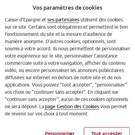
Vos paramètres de cookies
Caisse d'Epargne et
ses partenaires
utilisent des cookies
sur ce site. Certains sont obligatoires et permettent le bon
fonctionnement du site et la mesure d'audience de
manière anonyme. D'autres cookies, optionnels, sont
Garantie des Dépôts
soumis à votre accord. Ils nous permettent de personnaliser
votre expérience sur le site, personnaliser l'assistance
Protection de vos données personnelles
commerciale suite à votre navigation, afficher du contenu
Politique cookies
vidéo, ou encore personnaliser les annonces publicitaires
diffusées sur Internet en dehors de notre site et de nos
Sécurité
applications. Vous pouvez "tout accepter", "personnaliser"
vos choix ou "continuer sans accepter". En cliquant sur
Tarifs
"continuer sans accepter", aucun de ces cookies optionnels
Mentions légales
ne sera déposé. La
page Gestion des Cookies
vous permet
de revenir sur vos choix à tout moment.
Réglementation
Accessibilité (partiellement conforme)
Personnaliser
Tout accepter