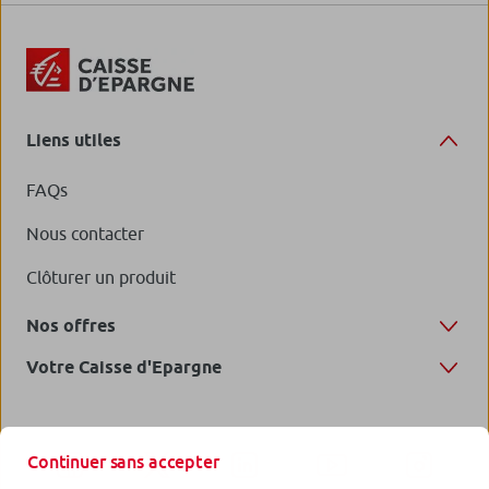
Liens utiles
FAQs
Nous contacter
Clôturer un produit
Nos offres
Votre Caisse d'Epargne
Continuer sans accepter