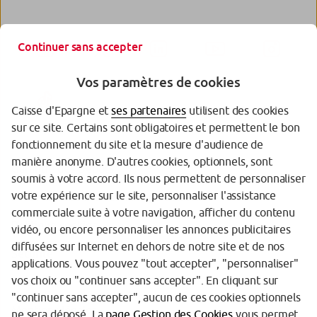
Continuer sans accepter
Vos paramètres de cookies
Caisse d'Epargne et
ses partenaires
utilisent des cookies
sur ce site. Certains sont obligatoires et permettent le bon
fonctionnement du site et la mesure d'audience de
manière anonyme. D'autres cookies, optionnels, sont
Garantie des Dépôts
soumis à votre accord. Ils nous permettent de personnaliser
votre expérience sur le site, personnaliser l'assistance
Protection de vos données personnelles
commerciale suite à votre navigation, afficher du contenu
Politique cookies
vidéo, ou encore personnaliser les annonces publicitaires
diffusées sur Internet en dehors de notre site et de nos
Sécurité
applications. Vous pouvez "tout accepter", "personnaliser"
vos choix ou "continuer sans accepter". En cliquant sur
Tarifs
"continuer sans accepter", aucun de ces cookies optionnels
Mentions légales
ne sera déposé. La
page Gestion des Cookies
vous permet