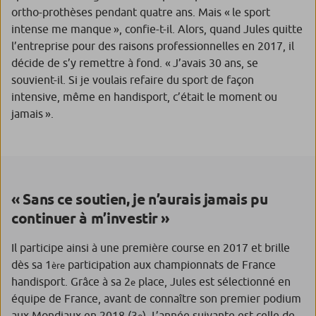
ortho-prothèses pendant quatre ans. Mais
« le sport
intense me manque »
, confie-t-il. Alors, quand Jules quitte
l’entreprise pour des raisons professionnelles en 2017, il
décide de s’y remettre à fond.
« J’avais 30 ans,
se
souvient-il.
Si je voulais refaire du sport de façon
intensive, même en handisport, c’était le moment ou
jamais ».
« Sans ce soutien, je n’aurais jamais pu
continuer à m’investir »
Il participe ainsi à une première course en 2017 et brille
dès sa 1
participation aux championnats de France
ère
handisport. Grâce à sa 2
place, Jules est sélectionné en
e
équipe de France, avant de connaître son premier podium
aux Mondiaux en 2018 (3
). L’année suivante est celle de