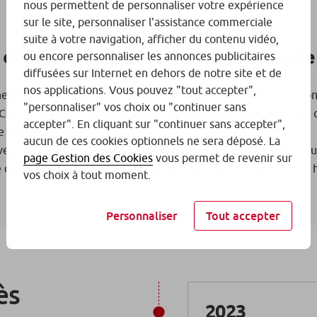
nous permettent de personnaliser votre expérience
sur le site, personnaliser l'assistance commerciale
suite à votre navigation, afficher du contenu vidéo,
 du Directoire de la Caisse d’Epargn
ou encore personnaliser les annonces publicitaires
diffusées sur Internet en dehors de notre site et de
nos applications. Vous pouvez "tout accepter",
e CEPAC a décidé d’accompagner une équipe de 7 sportifs, confi
"personnaliser" vos choix ou "continuer sans
CEPAC mixte et multisport dont nous sommes fiers : natation, c
accepter". En cliquant sur "continuer sans accepter",
ne olympique !
aucun de ces cookies optionnels ne sera déposé. La
iveau de ressource nécessaire pour s’entrainer sereinement pou
page Gestion des Cookies
vous permet de revenir sur
ie derrière ses athlètes locaux, au parcours sportif internation
vos choix à tout moment.
Personnaliser
Tout accepter
ès
2023