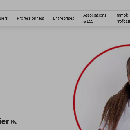
Associations
Immobil
liers
Professionnels
Entreprises
& ESS
Profess
ier ».