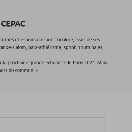
e CEPAC
rmés et espoirs du sport tricolore, issus de ses
anoë-slalom, para-athlétisme, sprint, 110m haies,
r la prochaine grande échéance de Paris 2024. Mais
al hors du commun. »