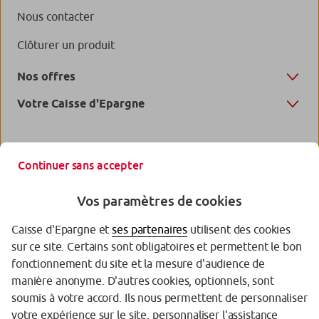
Nous contacter
Clôturer un produit
Nos offres
Votre Caisse d'Epargne
Continuer sans accepter
Vos paramètres de cookies
Caisse d'Epargne et
ses partenaires
utilisent des cookies
sur ce site. Certains sont obligatoires et permettent le bon
fonctionnement du site et la mesure d'audience de
manière anonyme. D'autres cookies, optionnels, sont
Garantie des Dépôts
soumis à votre accord. Ils nous permettent de personnaliser
votre expérience sur le site, personnaliser l'assistance
Protection des données personnelles