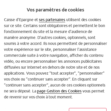
Vos paramètres de cookies
Caisse d'Epargne et
ses partenaires
utilisent des cookies
sur ce site. Certains sont obligatoires et permettent le bon
fonctionnement du site et la mesure d'audience de
manière anonyme. D'autres cookies, optionnels, sont
Garantie des Dépôts
soumis à votre accord. Ils nous permettent de personnaliser
votre expérience sur le site, personnaliser l'assistance
Protection des données personnelles
commerciale suite à votre navigation, afficher du contenu
Politique cookies
vidéo, ou encore personnaliser les annonces publicitaires
diffusées sur Internet en dehors de notre site et de nos
Sécurité
applications. Vous pouvez "tout accepter", "personnaliser"
vos choix ou "continuer sans accepter". En cliquant sur
Tarifs
"continuer sans accepter", aucun de ces cookies optionnels
Mentions légales
ne sera déposé. La
page Gestion des Cookies
vous permet
de revenir sur vos choix à tout moment.
Réglementation
Accessibilité (partiellement conforme)