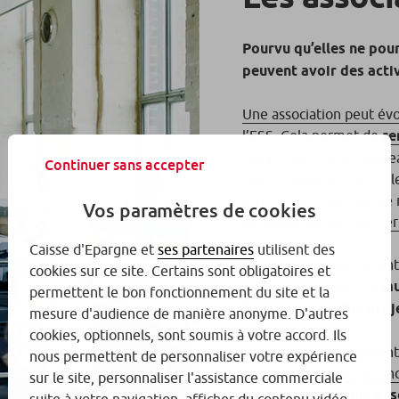
Pourvu qu’elles ne pour
peuvent avoir des acti
Une association peut évo
l’ESS. Cela permet de
re
faisant appel à de nouve
Continuer sans accepter
(autres associations, col
activité commerciale de 
Vos paramètres de cookies
d’
engager et de fidéliser
Caisse d'Epargne et
ses partenaires
utilisent des
Les associations peuvent
cookies sur ce site. Certains sont obligatoires et
(GIE). Cela permet de
mu
permettent le bon fonctionnement du site et la
dans le cadre d’un pro
mesure d'audience de manière anonyme. D'autres
cookies, optionnels, sont soumis à votre accord. Ils
Les associations peuven
nous permettent de personnaliser votre expérience
modernisation de l’écon
sur le site, personnaliser l'assistance commerciale
structure de forme ass