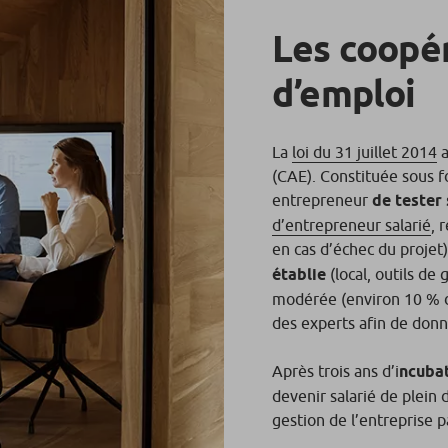
Les coopér
d’emploi
La
loi du 31 juillet 2014
a
(CAE). Constituée sous 
entrepreneur
de tester
d’entrepreneur salarié
, 
en cas d’échec du projet
établie
(local, outils d
modérée (environ 10 % du
des experts afin de donn
Après trois ans d’i
ncuba
devenir salarié de plein d
gestion de l’entreprise 