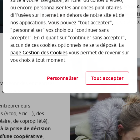
suite à votre navigation, afficher du contenu vidéo,
d’accéder aux mêmes ca
ou encore personnaliser les annonces publicitaires
fondation reconnue d’uti
diffusées sur Internet en dehors de notre site et de
se soumettre à de strict
nos applications. Vous pouvez "tout accepter",
gouvernance.
"personnaliser" vos choix ou "continuer sans
accepter". En cliquant sur "continuer sans accepter",
aucun de ces cookies optionnels ne sera déposé. La
page Gestion des Cookies
vous permet de revenir sur
vos choix à tout moment.
Personnaliser
Tout accepter
ives sont des entreprises
 associés ».
entrepreneurs
és (Scop, Scic…), des
aire, de copropriété),
à la prise de décision
 d’une coopérative
,