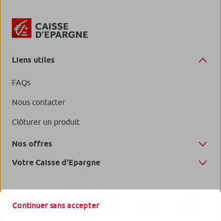
Liens utiles
FAQs
Nous contacter
Clôturer un produit
Nos offres
Votre Caisse d'Epargne
Continuer sans accepter