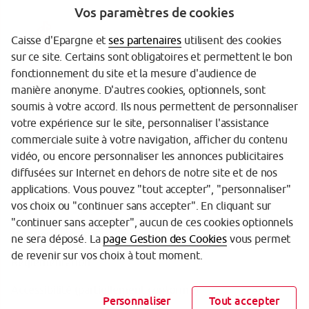
Vos paramètres de cookies
Caisse d'Epargne et
ses partenaires
utilisent des cookies
sur ce site. Certains sont obligatoires et permettent le bon
fonctionnement du site et la mesure d'audience de
manière anonyme. D'autres cookies, optionnels, sont
Garantie des Dépôts
soumis à votre accord. Ils nous permettent de personnaliser
votre expérience sur le site, personnaliser l'assistance
Protection des données personnelles
commerciale suite à votre navigation, afficher du contenu
Politique cookies
vidéo, ou encore personnaliser les annonces publicitaires
diffusées sur Internet en dehors de notre site et de nos
Sécurité
applications. Vous pouvez "tout accepter", "personnaliser"
vos choix ou "continuer sans accepter". En cliquant sur
Tarifs
"continuer sans accepter", aucun de ces cookies optionnels
Mentions légales
ne sera déposé. La
page Gestion des Cookies
vous permet
de revenir sur vos choix à tout moment.
Réglementation
Accessibilité (partiellement conforme)
Personnaliser
Tout accepter