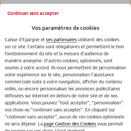
Continuer sans accepter
Vos paramètres de cookies
Caisse d'Epargne et
ses partenaires
utilisent des cookies
sur ce site. Certains sont obligatoires et permettent le bon
fonctionnement du site et la mesure d'audience de
manière anonyme. D'autres cookies, optionnels, sont
Garantie des Dépôts
soumis à votre accord. Ils nous permettent de personnaliser
votre expérience sur le site, personnaliser l'assistance
Protection des données personnelles
commerciale suite à votre navigation, afficher du contenu
Politique cookies
vidéo, ou encore personnaliser les annonces publicitaires
diffusées sur Internet en dehors de notre site et de nos
Sécurité
applications. Vous pouvez "tout accepter", "personnaliser"
vos choix ou "continuer sans accepter". En cliquant sur
Tarifs
"continuer sans accepter", aucun de ces cookies optionnels
Mentions légales
ne sera déposé. La
page Gestion des Cookies
vous permet
de revenir sur vos choix à tout moment.