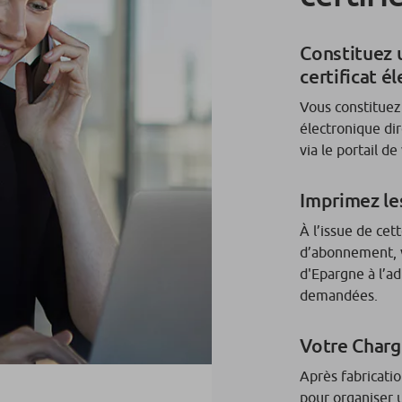
Constituez 
certificat é
Vous constituez
électronique di
via le portail d
Imprimez le
À l’issue de cet
d’abonnement, v
d'Epargne à l’ad
demandées.
Votre Charg
Après fabricati
pour organiser 