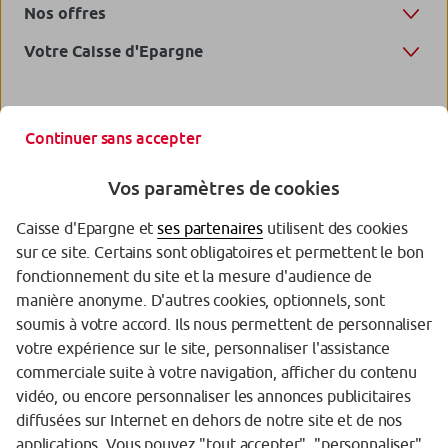
Nos offres
Votre Caisse d'Epargne
Continuer sans accepter
Vos paramètres de cookies
Caisse d'Epargne et
ses partenaires
utilisent des cookies
sur ce site. Certains sont obligatoires et permettent le bon
fonctionnement du site et la mesure d'audience de
manière anonyme. D'autres cookies, optionnels, sont
Garantie des Dépôts
soumis à votre accord. Ils nous permettent de personnaliser
votre expérience sur le site, personnaliser l'assistance
Protection des données personnelles
commerciale suite à votre navigation, afficher du contenu
Politique cookies
vidéo, ou encore personnaliser les annonces publicitaires
diffusées sur Internet en dehors de notre site et de nos
Sécurité
applications. Vous pouvez "tout accepter", "personnaliser"