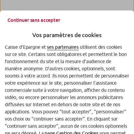
Continuer sans accepter
Vos paramètres de cookies
Caisse d'Epargne et
ses partenaires
utilisent des cookies
sur ce site. Certains sont obligatoires et permettent le bon
fonctionnement du site et la mesure d'audience de
manière anonyme. D'autres cookies, optionnels, sont
Garantie des Dépôts
soumis à votre accord. Ils nous permettent de personnaliser
votre expérience sur le site, personnaliser l'assistance
Protection des données personnelles
commerciale suite à votre navigation, afficher du contenu
Politique cookies
vidéo, ou encore personnaliser les annonces publicitaires
diffusées sur Internet en dehors de notre site et de nos
Sécurité
applications. Vous pouvez "tout accepter", "personnaliser"
vos choix ou "continuer sans accepter". En cliquant sur
Tarifs
"continuer sans accepter", aucun de ces cookies optionnels
Mentions légales
ne sera déposé. La
page Gestion des Cookies
vous permet