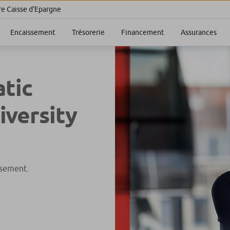
re Caisse d'Epargne
Encaissement
Trésorerie
Financement
Assurances
tic
versity
ssement.