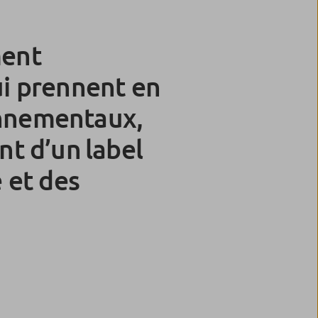
ment
ui prennent en
onnementaux,
nt d’un label
e et des