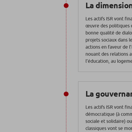
La dimension
L
es actifs ISR vont fi
œuvre des politiques
bonne qualité de dialo
projets sociaux dans l
actions en faveur de l
nouant des relations av
l’éducation, au logeme
La gouverna
L
es actifs ISR vont fi
démocratique (à comme
sociale et solidaire) o
classiques vont se mon