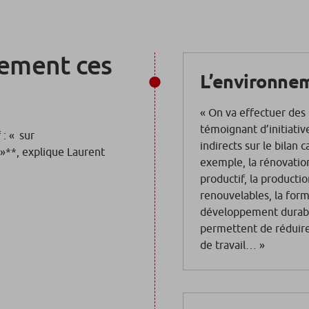
tement ces
L’environne
«
O
n va effectuer des
témoignant d’initiati
 : « sur
indirects sur le bilan 
 »**, explique Laurent
exemple, la rénovation
productif, la product
renouvelables, la for
développement durabl
permettent de réduire 
de travail… »