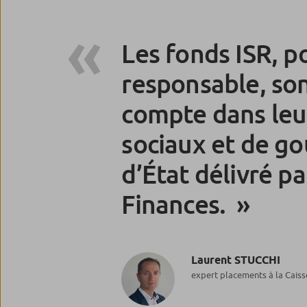
Les fonds ISR, p
responsable, son
compte dans leu
sociaux et de go
d’État délivré p
Finances.
Laurent STUCCHI
expert placements à la Cais