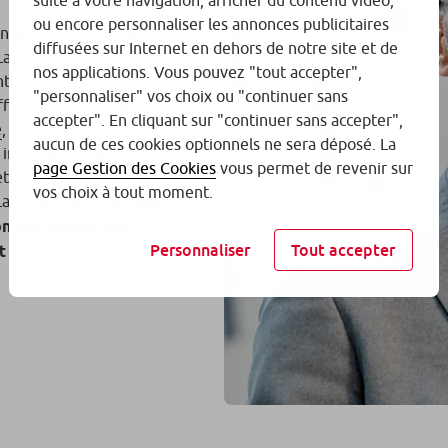
suite à votre navigation, afficher du contenu vidéo,
ou encore personnaliser les annonces publicitaires
entent la majorité des
diffusées sur Internet en dehors de notre site et de
Laurent Stucchi, qui
nos applications. Vous pouvez "tout accepter",
ntéressante des “fonds
"personnaliser" vos choix ou "continuer sans
ffet, l’édition 2026
accepter". En cliquant sur "continuer sans accepter",
e
, produit par
aucun de ces cookies optionnels ne sera déposé. La
, indique que les « fonds
page Gestion des Cookies
vous permet de revenir sur
 les « fonds article 9 »
vos choix à tout moment.
Laurent Stucchi,
«
c’est
on ont besoin que
Personnaliser
Tout accepter
t