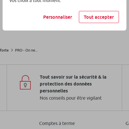
vos choix à tout moment.
Personnaliser
Tout accepter
PRO - On ne...
forte
Tout savoir sur la sécurité & la
protection des données
personnelles
Nos conseils pour être vigilant
Comptes à terme
G