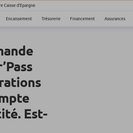
re Caisse d'Epargne
Encaissement
Trésorerie
Financement
Assurances
mande
r’Pass
rations
ompte
té. Est-