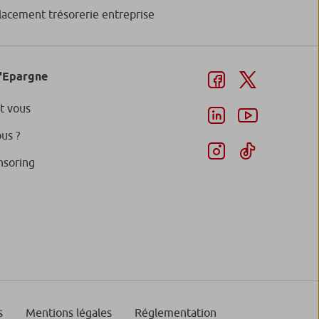
lacement trésorerie entreprise
d'Epargne
t vous
us ?
nsoring
s
Mentions légales
Réglementation