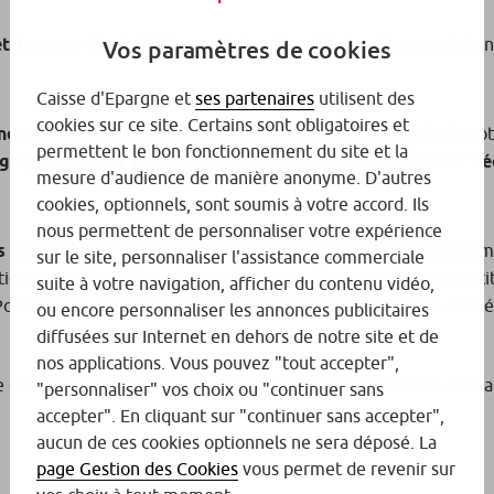
étrique
par Touch ID/Fingerprint ou Face ID de votre smartphone
Vos paramètres de cookies
Caisse d'Epargne et
ses partenaires
utilisent des
cookies sur ce site. Certains sont obligatoires et
ne
. Pour le réactiver, lancez l’application bancaire mobile de v
permettent le bon fonctionnement du site et la
glages
et
Sécur’Pass
. Un message vous invitant à réactiver
Sé
mesure d'audience de manière anonyme. D'autres
cookies, optionnels, sont soumis à votre accord. Ils
nous permettent de personnaliser votre expérience
s sur votre smartphone.
Résultat, vous ne recevez plus auto
sur le site, personnaliser l'assistance commerciale
ons sensibles effectuées sur le compte bancaire de votre entit
suite à votre navigation, afficher du contenu vidéo,
our valider, lancez l’application bancaire mobile de votre entit
ou encore personnaliser les annonces publicitaires
diffusées sur Internet en dehors de notre site et de
nos applications. Vous pouvez "tout accepter",
 compte bancaire de votre entité, réagissez au plus vite. Conta
"personnaliser" vos choix ou "continuer sans
accepter". En cliquant sur "continuer sans accepter",
aucun de ces cookies optionnels ne sera déposé. La
page Gestion des Cookies
vous permet de revenir sur