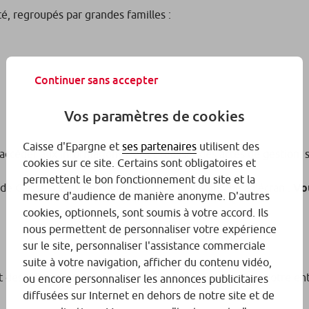
ité, regroupés par grandes familles :
Continuer sans accepter
Vos paramètres de cookies
Caisse d'Epargne et
ses partenaires
utilisent des
r accéder aux informations clés et réaliser des actes de gestion, 
cookies sur ce site. Certains sont obligatoires et
permettent le bon fonctionnement du site et la
e Caisse d'Epargne, le message suivant s’affiche à l’écran :
Vo
mesure d'audience de manière anonyme. D'autres
cookies, optionnels, sont soumis à votre accord. Ils
nous permettent de personnaliser votre expérience
sur le site, personnaliser l'assistance commerciale
suite à votre navigation, afficher du contenu vidéo,
t des informations concernant les crédits souscrits par votre e
ou encore personnaliser les annonces publicitaires
diffusées sur Internet en dehors de notre site et de