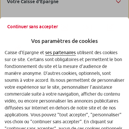
Votre Caisse d'Epargne
Continuer sans accepter
Vos paramètres de cookies
Caisse d'Epargne et
ses partenaires
utilisent des cookies
sur ce site. Certains sont obligatoires et permettent le bon
fonctionnement du site et la mesure d'audience de
manière anonyme. D'autres cookies, optionnels, sont
Garantie des Dépôts
soumis à votre accord. Ils nous permettent de personnaliser
votre expérience sur le site, personnaliser l'assistance
Protection de vos données personnelles
commerciale suite à votre navigation, afficher du contenu
Politique cookies
vidéo, ou encore personnaliser les annonces publicitaires
diffusées sur Internet en dehors de notre site et de nos
Sécurité
applications. Vous pouvez "tout accepter", "personnaliser"
vos choix ou "continuer sans accepter". En cliquant sur
Tarifs
"continuer sans accepter", aucun de ces cookies optionnels