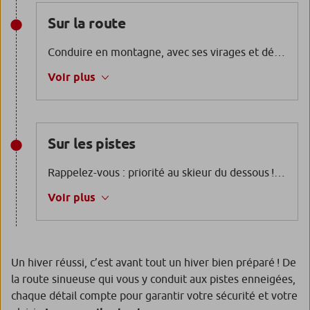
Sur la route
Conduire en montagne, avec ses virages et dénivelés, est souvent épuisant. Pour votre confort et votre sécurité, accordez-vous une pause toutes les deux heures.
Voir plus
Sur les pistes
Rappelez-vous : priorité au skieur du dessous ! Avant de vous lancer, assurez-vous toujours qu’aucun autre adepte de la glisse ne se trouve dans votre trajectoire. Veillez également à adapter votre allure aux conditions de la piste et à votre niveau. Lorsque vous faites une pause, arrêtez-vous sur le côté de la piste, de préférence en restant visible des autres.
Voir plus
Un hiver réussi, c’est avant tout un hiver bien préparé ! De
la route sinueuse qui vous y conduit aux pistes enneigées,
chaque détail compte pour garantir votre sécurité et votre