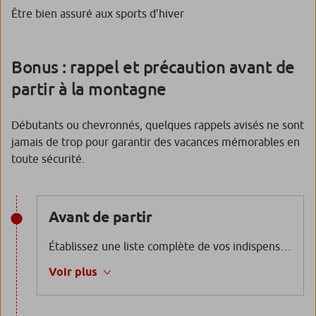
Être bien assuré aux sports d’hiver
Bonus : rappel et précaution avant de
partir à la montagne
Débutants ou chevronnés, quelques rappels avisés ne sont
jamais de trop pour garantir des vacances mémorables en
toute sécurité.
Avant de partir
Établissez une liste complète de vos indispensables. Du matériel, aux protections solaires, en passant par les lunettes de soleil ou masque, ne laissez aucun détail au hasard. Vérifiez également l’état de votre équipement. Pensez à aiguiser et fartez vos skis par exemple, pour une expérience de glisse sans accrocs. Ajustez vos fixations selon votre poids et votre niveau. Un mauvais réglage pourrait vous jouer des tours.
Voir plus