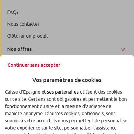
FAQs
Nous contacter
Clôturer un produit
Nos offres
Votre Caisse d'Epargne
Continuer sans accepter
Vos paramètres de cookies
Caisse d'Epargne et
ses partenaires
utilisent des cookies
sur ce site. Certains sont obligatoires et permettent le bon
fonctionnement du site et la mesure d'audience de
manière anonyme. D'autres cookies, optionnels, sont
Garanties des dépôts
soumis à votre accord. Ils nous permettent de personnaliser
votre expérience sur le site, personnaliser l'assistance
Protection des données personnelles