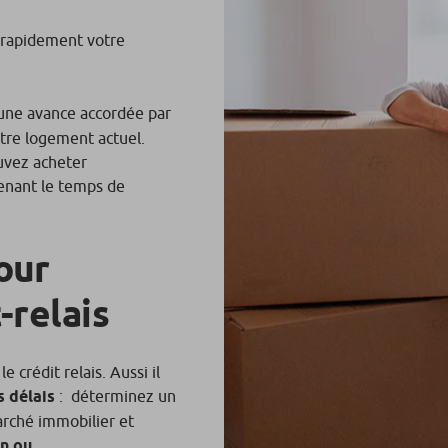
 rapidement votre
st une avance accordée par
otre logement actuel.
ouvez acheter
enant le temps de
our
-relais
crédit relais. Aussi il
s délais
: déterminez un
arché immobilier et
n ou