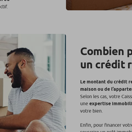
ctif.
Combien p
un crédit r
Le montant du crédit re
maison ou de l’appart
Selon les cas, votre Ca
une
expertise immobil
votre bien.
Enfin, pour financer vot
souscrire un prêt immob