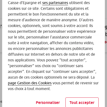
Caisse d'Epargne et
ses partenaires
utilisent des
cookies sur ce site. Certains sont obligatoires et
permettent le bon fonctionnement du site et la
mesure d'audience de manière anonyme. D'autres
cookies, optionnels, sont soumis à votre accord. Ils
informations (EAI)
La Rég
nous permettent de personnaliser votre expérience
Distri
sur le site, personnaliser l'assistance commerciale
En savo
suite à votre navigation, afficher du contenu vidéo,
ou encore personnaliser les annonces publicitaires
diffusées sur Internet en dehors de notre site et de
nos applications. Vous pouvez "tout accepter",
teurs
: libre choix et
Fonds 
"personnaliser" vos choix ou "continuer sans
accepter". En cliquant sur "continuer sans accepter",
Résol
aucun de ces cookies optionnels ne sera déposé. La
En savo
page Gestion des Cookies
vous permet de revenir sur
vos choix à tout moment.
ts & informations
Personnaliser
Tout accepter
ntrats en déshérence
Docum