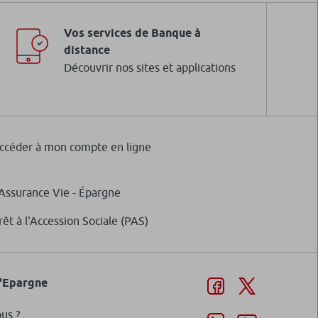
stisseur (DIC/DICI/DIP)
Vos services de Banque à
ir plus
distance
Découvrir nos sites et applications
 des ressources collectées sur Livret
LDDS 2022
ccéder à mon compte en ligne
ir plus
'Assurance Vie - Épargne
rêt à l'Accession Sociale (PAS)
d'Epargne
us ?