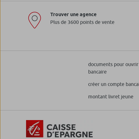
En savoir plus
Trouver une agence
Plus de 3600 points de vente
Loi FATCA
En savoir plus
documents pour ouvrir
bancaire
créer un compte banca
montant livret jeune
Règlementation SFDR
En savoir plus