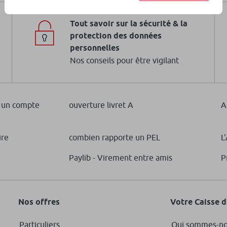
l’inve
Tout savoir sur la sécurité & la
En savo
protection des données
personnelles
Nos conseils pour être vigilant
Emploi
A et 
 un compte
ouverture livret A
A
En savo
ire
combien rapporte un PEL
L
Paylib - Virement entre amis
P
Nos offres
Votre Caisse 
Particuliers
Qui sommes-no