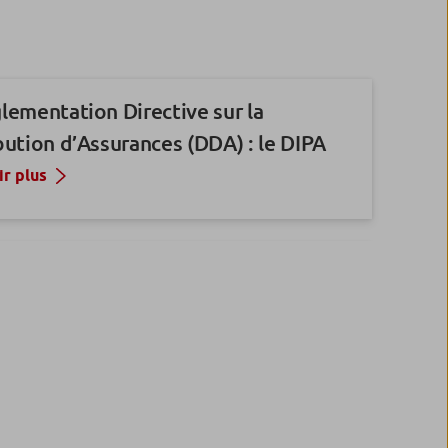
lementation Directive sur la
bution d’Assurances (DDA) : le DIPA
ir plus
de Garantie des Dépôts et de
ution
ir plus
ents d’informations clés pour