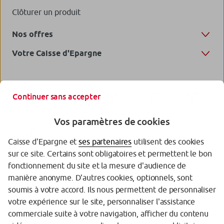
Clôturer un produit
Nos offres
Votre Caisse d'Epargne
Continuer sans accepter
Vos paramètres de cookies
Caisse d'Epargne et
ses partenaires
utilisent des cookies
sur ce site. Certains sont obligatoires et permettent le bon
fonctionnement du site et la mesure d'audience de
manière anonyme. D'autres cookies, optionnels, sont
Garantie des Dépôts
soumis à votre accord. Ils nous permettent de personnaliser
votre expérience sur le site, personnaliser l'assistance
Protection des données personnelles
commerciale suite à votre navigation, afficher du contenu
Politique cookies