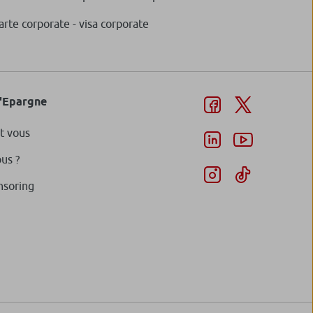
 DNCA Invest Explorer Smid Euro
arte corporate - visa corporate
ir plus
d'Epargne
 DNCA Invest Value Europe
t vous
ir plus
us ?
nsoring
 DNCA Invest Sustain Semperosa
ir plus