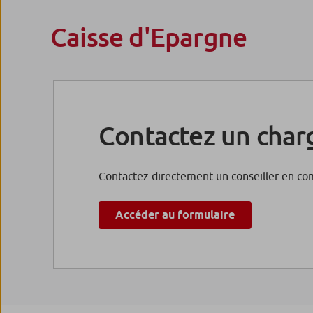
Caisse d'Epargne
Fonds DNCA Actions E
En savoir plus
Contactez un charg
Fonds DNCA Actions E
Contactez directement un conseiller en com
En savoir plus
Accéder au formulaire
Fonds DNCA Invest Arc
En savoir plus