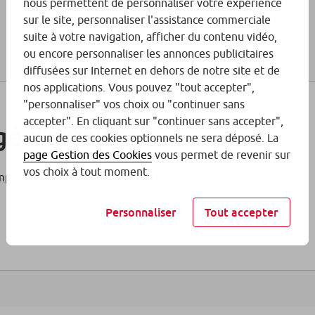
nous permettent de personnaliser votre expérience
sur le site, personnaliser l'assistance commerciale
suite à votre navigation, afficher du contenu vidéo,
ou encore personnaliser les annonces publicitaires
uro PME
Fonds
diffusées sur Internet en dehors de notre site et de
En savo
nos applications. Vous pouvez "tout accepter",
"personnaliser" vos choix ou "continuer sans
accepter". En cliquant sur "continuer sans accepter",
é d’affaires
aucun de ces cookies optionnels ne sera déposé. La
page Gestion des Cookies
vous permet de revenir sur
vos choix à tout moment.
uropéennes
Fonds
plétant le formulaire ci-dessous.
En savo
Personnaliser
Tout accepter
her Mid Cap Europe
Fonds
En savo