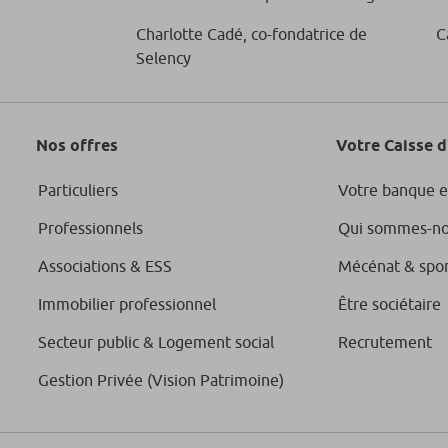
rose
Fonds
Charlotte Cadé, co-fondatrice de
C
En savo
Selency
Nos offres
Votre Caisse 
Euro Quality
Fonds
Particuliers
Votre banque e
En savo
Professionnels
Qui sommes-no
Associations & ESS
Mécénat & spo
Immobilier professionnel
Être sociétaire
tain Semperosa
Fonds
Secteur public & Logement social
Recrutement
En savo
Gestion Privée (Vision Patrimoine)