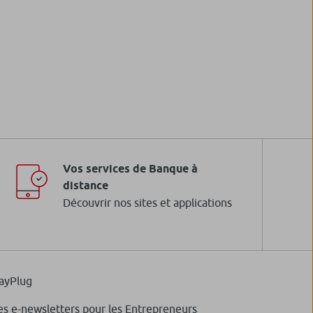
 DNCA Invest Sustain Climate
ir plus
Vos services de Banque à
distance
Découvrir nos sites et applications
 DNCA Invest Alphaplay Euroland
es
ir plus
ayPlug
es e-newsletters pour les Entrepreneurs