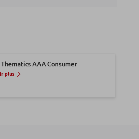
 Thematics AAA Consumer
ir plus
 DNCA SRI Euro quality
ir plus