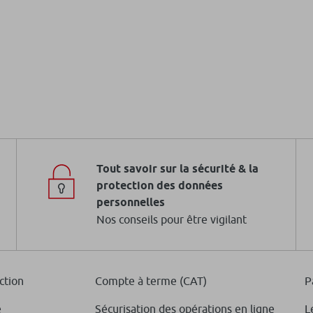
tain Climate
Fonds
En savo
Tout savoir sur la sécurité & la
protection des données
personnelles
tain Climate
Fonds
Nos conseils pour être vigilant
Equiti
En savo
ction
Compte à terme (CAT)
P
e
Sécurisation des opérations en ligne
L