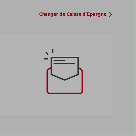
Changer de Caisse d’Epargne
 DNCA Actions Européennes
ir plus
 DNCA Invest Archer Mid Cap Europe
ir plus
 DNCA Invest Strategic Resources
ir plus