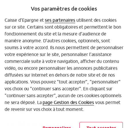
Vos paramètres de cookies
Caisse d'Epargne et
ses partenaires
utilisent des cookies
sur ce site. Certains sont obligatoires et permettent le bon
fonctionnement du site et la mesure d'audience de
manière anonyme. D'autres cookies, optionnels, sont
Garantie des Dépôts
soumis à votre accord. Ils nous permettent de personnaliser
votre expérience sur le site, personnaliser l'assistance
Protection des données personnelles
commerciale suite à votre navigation, afficher du contenu
Politique cookies
vidéo, ou encore personnaliser les annonces publicitaires
diffusées sur Internet en dehors de notre site et de nos
Sécurité
applications. Vous pouvez "tout accepter", "personnaliser"
vos choix ou "continuer sans accepter". En cliquant sur
Tarifs
"continuer sans accepter", aucun de ces cookies optionnels
Mentions légales
ne sera déposé. La
page Gestion des Cookies
vous permet
de revenir sur vos choix à tout moment.
Réglementation
Accessibilité (partiellement conforme)