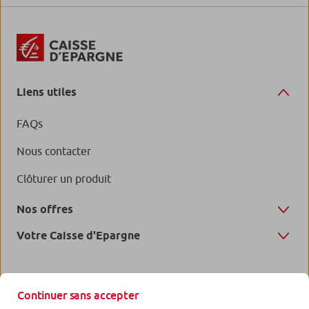
Liens utiles
FAQs
Nous contacter
Clôturer un produit
Nos offres
Votre Caisse d'Epargne
Continuer sans accepter