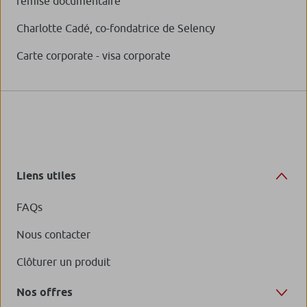
remise documentaire
SATT
Charlotte Cadé, co-fondatrice de Selency
Carte corporate - visa corporate
Rencontre avec Valérie
Geoffroy
, fondatrice de la
startup Biomaneo
A la découverte de la
startup
InsideVision
Liens utiles
FAQs
Découvrez la startup qui a
inventé
la tablette tactile pour
Nous contacter
tous
Clôturer un produit
Nos offres
Le parcours de financement