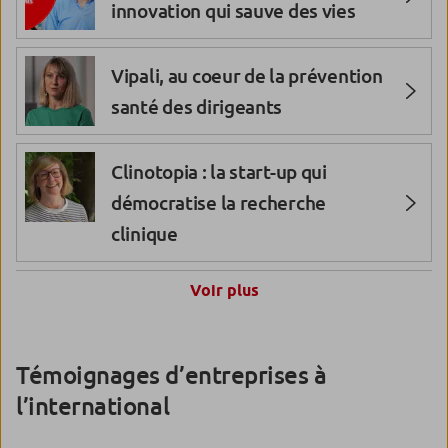
innovation qui sauve des vies
l’entreprise Vaills
Vipali, au coeur de la prévention
Programme « Transitions » :
santé des dirigeants
l’entreprise UZAJE
Clinotopia : la start-up qui
Programme « Transitions » :
démocratise la recherche
l’entreprise Pouchain
clinique
Programme « Transitions » :
Voir plus
Start-up industrielles
: comment
l’entreprise Haffner
financer l’innovation ?
Programme « Transitions » :
Témoignages d’entreprises à
Homa Games : témoignage d’une
l’entreprise D-Lab
l’international
future licorne qui se donne les