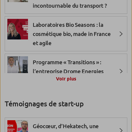
incontournable du transport ?
Laboratoires Bio Seasons : la
cosmétique bio, made in France
et agile
Programme « Transitions » :
l’entreprise Drome Energies
Voir plus
Distribution
Programme « Transitions » :
Témoignages de start-up
l’entreprise Dupessey
Géocœur, d’Hekatech, une
Programme « Transitions » :