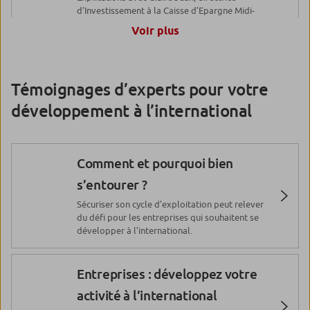
d’Investissement à la Caisse d’Epargne Midi-
Larchevêque, trophée des
Pyrénées.
Voir plus
Futures Licornes 2019
Cession-transmission : une
Témoignages d’experts pour votre
Selency : les clés du financement
opportunité pour les dirigeants
développement à l’international
d’une start-up, par Charlotte
et leurs entreprises
Cadé
Explications avec Florian Sardella, directeur
Entreprises et Institutionnels à la Caisse
d’Epargne Bretagne Pays de Loire.
Comment et pourquoi bien
Le slip français : une belle
s’entourer ?
histoire entrepreneuriale
Entreprises : pourquoi et
Sécuriser son cycle d’exploitation peut relever
du défi pour les entreprises qui souhaitent se
comment placer ses excédents
développer à l’international.
Believe : rencontre avec Denis
de trésorerie ?
Ladegaillerie
Entreprises : développez votre
Expertise et solutions
activité à l’international
Start-ups : poursuite de la
d’assurance pour les entreprises