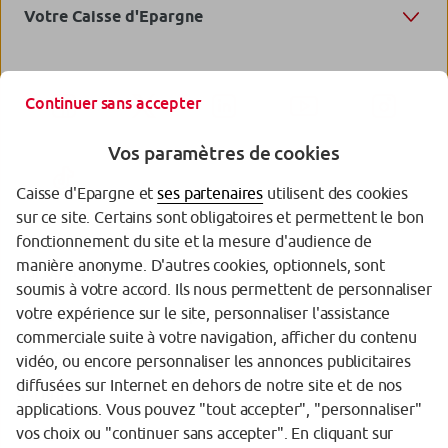
Votre Caisse d'Epargne
d’une startup innovante
Rencontre avec Lara Pawlicz
,
Continuer sans accepter
CEO de 2spark
Vos paramètres de cookies
Entreprises
Caisse d'Epargne et
ses partenaires
utilisent des cookies
sur ce site. Certains sont obligatoires et permettent le bon
fonctionnement du site et la mesure d'audience de
manière anonyme. D'autres cookies, optionnels, sont
Garantie des Dépôts
Secret d’entrepreneurs
soumis à votre accord. Ils nous permettent de personnaliser
votre expérience sur le site, personnaliser l'assistance
Protection des données personnelles
commerciale suite à votre navigation, afficher du contenu
Politique cookies
vidéo, ou encore personnaliser les annonces publicitaires
Les Trophées des Futures
diffusées sur Internet en dehors de notre site et de nos
Sécurité
Licornes
applications. Vous pouvez "tout accepter", "personnaliser"
vos choix ou "continuer sans accepter". En cliquant sur
Tarifs