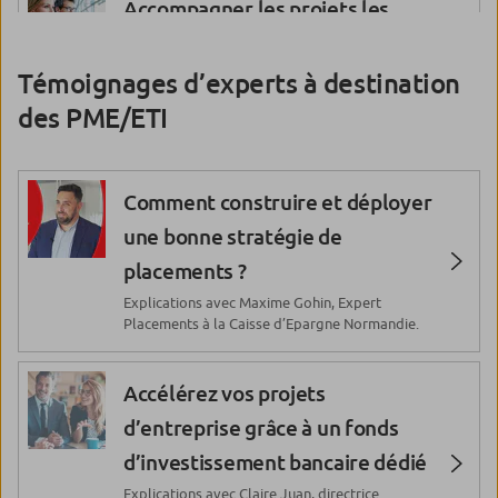
Skytech, la greentech qui
Accompagner les projets les
recycle les plastiques
plus ambitieux avec des
Rencontre avec GRIS
financements structurés
Témoignages d’experts à destination
DECOUPAGE
Les Licornes : la génération
des PME/ETI
start-up qui fait l’économie de
Programme « Transitions » :
demain
L’entreprise Facylities Multi
Comment construire et déployer
Services
une bonne stratégie de
Polytopoly : une plateforme
placements ?
numérique pour doper le marché
Explications avec Maxime Gohin, Expert
du plastique recyclé
Placements à la Caisse d’Epargne Normandie.
Kayrros : les clés du financement
Accélérez vos projets
d’une deeptech verte
d’entreprise grâce à un fonds
d’investissement bancaire dédié
Ledger : interview d’Eric
Explications avec Claire Juan, directrice