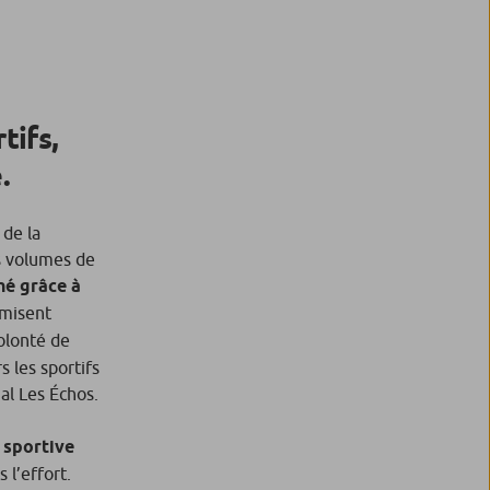
tifs,
.
 de la
es volumes de
hé grâce à
 misent
volonté de
s les sportifs
nal
Les Échos
.
 sportive
 l’effort.