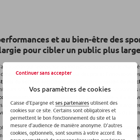
performances et au bien-être des spor
élargie pour cibler un public plus large
association qui représente les industriels du secteur, le marché
Continuer sans accepter
dynamique a été tirée par la hausse des prix et l’innovation, l
striels du secteur anticipent une
belle progression du marc
Vos paramètres de cookies
ent leurs offres et multiplient les promotions pour l’occasion. Ils
 consommation
et l’
élargissement du public cible
. «
Il y a la 
Caisse d'Epargne et
ses partenaires
utilisent des
 axé sur la performance, aujourd’hui, son public s’est élargi ver
cookies sur ce site. Certains sont obligatoires et
vrillier, secrétaire générale de Nutex dans les colonnes du jour
permettent le bon fonctionnement du site et la
mesure d'audience de manière anonyme. D'autres
rotéines, boissons de récupération…
Les produits de nutrition
cookies, optionnels, sont soumis à votre accord. Ils
t bien-être et performance que ce soit avant, pendant ou après