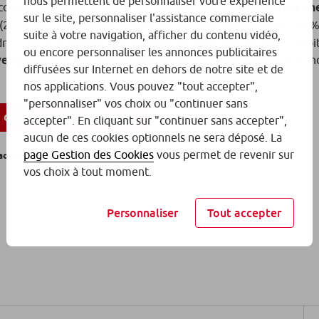
nous permettent de personnaliser votre expérience
consommation de produits de nutrition sportive,
les barres én
sur le site, personnaliser l'assistance commerciale
(22 % des répondants), devant les boissons énergétiques (20 %),
suite à votre navigation, afficher du contenu vidéo,
re. Côté distribution, les magasins de sport concentrent la moi
ou encore personnaliser les annonces publicitaires
éveloppée
avec une part de marché de 25 %, loin devant la gran
diffusées sur Internet en dehors de notre site et de
nos applications. Vous pouvez "tout accepter",
"personnaliser" vos choix ou "continuer sans
s dédiés avec SantExpert
accepter". En cliquant sur "continuer sans accepter",
aucun de ces cookies optionnels ne sera déposé. La
page Gestion des Cookies
vous permet de revenir sur
actuelle.
vos choix à tout moment.
Personnaliser
Tout accepter