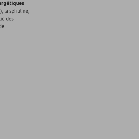
ergétiques
 la spiruline,
tié des
de