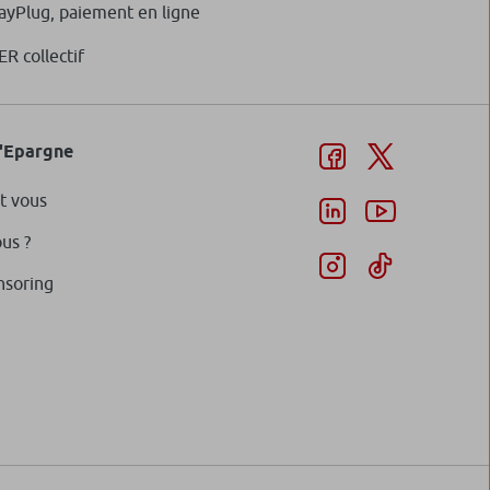
ayPlug, paiement en ligne
ER collectif
d'Epargne
t vous
us ?
nsoring