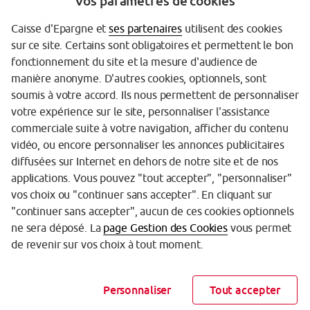
Vos paramètres de cookies
Caisse d'Epargne et
ses partenaires
utilisent des cookies
sur ce site. Certains sont obligatoires et permettent le bon
fonctionnement du site et la mesure d'audience de
manière anonyme. D'autres cookies, optionnels, sont
Garantie des Dépôts
soumis à votre accord. Ils nous permettent de personnaliser
votre expérience sur le site, personnaliser l'assistance
Protection des données personnelles
commerciale suite à votre navigation, afficher du contenu
Politique cookies
vidéo, ou encore personnaliser les annonces publicitaires
diffusées sur Internet en dehors de notre site et de nos
Sécurité
applications. Vous pouvez "tout accepter", "personnaliser"
vos choix ou "continuer sans accepter". En cliquant sur
Tarifs
"continuer sans accepter", aucun de ces cookies optionnels
Mentions légales
ne sera déposé. La
page Gestion des Cookies
vous permet
de revenir sur vos choix à tout moment.
Réglementation
Accessibilité (partiellement conforme)
Personnaliser
Tout accepter