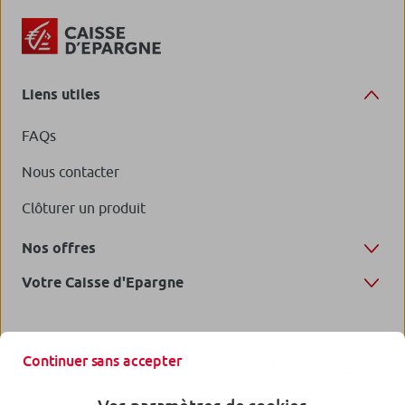
Liens utiles
FAQs
Nous contacter
Clôturer un produit
Nos offres
Votre Caisse d'Epargne
Continuer sans accepter