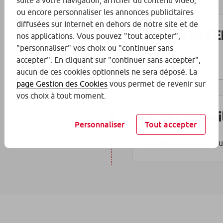
suite à votre navigation, afficher du contenu vidéo,
ou encore personnaliser les annonces publicitaires
diffusées sur Internet en dehors de notre site et de
Virement SE
nos applications. Vous pouvez "tout accepter",
"personnaliser" vos choix ou "continuer sans
accepter". En cliquant sur "continuer sans accepter",
En illimité
.
(2)
aucun de ces cookies optionnels ne sera déposé. La
page Gestion des Cookies
vous permet de revenir sur
vos choix à tout moment.
Accès consei
Personnaliser
Tout accepter
Le même interlocuteu