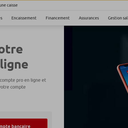
une caisse
es
Encaissement
Financement
Assurances
Gestion sal
otre
ligne
compte pro en ligne et
e votre compte
mpte bancaire