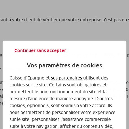
nt à votre client de vérifier que votre entreprise n’est pas 
Continuer sans accepter
 moyens de paiement matérialisés : espèces dans la limite d’un
Vos paramètres de cookies
re interbancaire de paiement (TIP SEPA).
Caisse d'Epargne et
ses partenaires
utilisent des
’obligation de transmettre et recevoir leurs factures par voie él
cookies sur ce site. Certains sont obligatoires et
date ultérieure qui sera définie dans la loi de finances pour 2
permettent le bon fonctionnement du site et la
lisées entre entreprises établies en France et assujetties à la
mesure d'audience de manière anonyme. D'autres
éro de SIREN, de l’adresse de livraison…).
cookies, optionnels, sont soumis à votre accord. Ils
nous permettent de personnaliser votre expérience
sur le site, personnaliser l'assistance commerciale
suite à votre navigation, afficher du contenu vidéo,