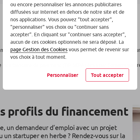
ou encore personnaliser les annonces publicitaires
diffusées sur Internet en dehors de notre site et de
nos applications. Vous pouvez "tout accepter",
"personnaliser" vos choix ou "continuer sans
accepter". En cliquant sur "continuer sans accepter",
aucun de ces cookies optionnels ne sera déposé. La
page Gestion des Cookies
vous permet de revenir sur
 moyens de paie- ment matérialisés : espèces dans la limite d’
vos choix à tout moment.
tre interbancaire de paiement (TIP SEPA) émis par l’organisme 
Personnaliser
Tout accepter
s profils du financement
, un demandeur d’emploi avec un projet
u un startuper en herbe ? Rendez-vous sur la