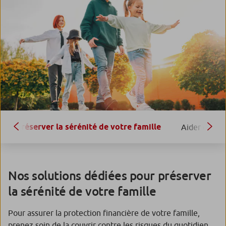
Préserver la sérénité de votre famille
Aider et êtr
Nos solutions dédiées pour préserver
la sérénité de votre famille
Pour assurer la protection financière de votre famille,
prenez soin de la couvrir contre les risques du quotidien.