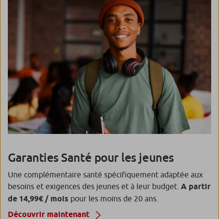
Préserver vos droits avec une Protection
Juridique et bénéficiez d’un service
d’informations juridiques 24h/24 et 7j/7 ainsi
que d’un accompagnement dans la résolution
des litiges.
Prévoir un soutien financier en
cas de décès
Choisissez la personne qui recevra un capital
garanti de 7 500 euros pour faire face aux
dépenses urgentes si vous décédez avant 55
ans.
Garanties Santé pour les jeunes
Une complémentaire santé spécifiquement adaptée aux
besoins et exigences des jeunes et à leur budget.
A partir
de 14,99€ / mois
pour les moins de 20 ans.
Découvrir maintenant