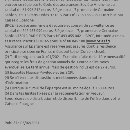
entreprise régie par le Code des assurances, Société Anonyme au
capital de 61 996 212 euros. Siège social, 7 promenade Germaine
Sablon, 75013 Paris Cedex 13 RCS Paris n° B 350 663 860. Distribué par
Caisse d'Epargne.
BPCE - Société anonyme à directoire et conseil de surveillance au
capital de 242 487 090 euros. Siège social : 7, promenade Germaine
Sablon 75013 PARIS RCS Paris N° 493 455 042. – BPCE, intermédiaire en
assurance inscrit à l’ORIAS sous le n° 08 045 100 (
www.orias.fr
).
Assurance sur Epargne est réservée aux assurés dont la résidence
principale se situe en France métropolitaine (Corse incluse).
(2) Tarif en vigueur au 01/01/2021. Exception faite de la 1ère mensualité
qui intègre les frais de gestion annuels de 3 euros et les taxes
éventuelles. Le tarif annuel frais de gestion inclus est de 27 euros.
(3) Exceptés Nuance Privilège et les SCPI.
(4) Se référer aux dispositions mentionnées dans la notice
d’information.
(5) Lorsque le cumul de l’épargne est au moins égal à 1500 euros.
(6) Dans les limites fixées par la réglementation en vigueur.
Sous réserve de distribution et de disponibilité de l’offre dans votre
Caisse d'Epargne.
Publié le 05/02/2021