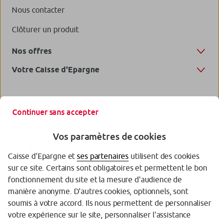
Nous contacter
Clôturer un produit
Nos offres
Votre Caisse d'Epargne
Continuer sans accepter
Vos paramètres de cookies
Caisse d'Epargne et
ses partenaires
utilisent des cookies
sur ce site. Certains sont obligatoires et permettent le bon
fonctionnement du site et la mesure d'audience de
manière anonyme. D'autres cookies, optionnels, sont
Garantie des Dépôts
soumis à votre accord. Ils nous permettent de personnaliser
votre expérience sur le site, personnaliser l'assistance
Protection des données personnelles