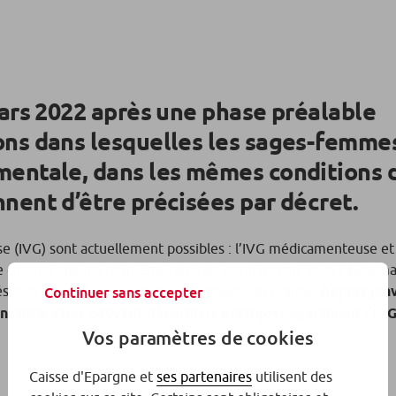
 mars 2022 après une phase préalable
ions dans lesquelles les sages-femme
umentale, dans les mêmes conditions 
nnent d’être précisées par décret.
e (IVG) sont actuellement possibles : l’IVG médicamenteuse et 
hirurgicale qui peut être réalisée jusqu’à la fin de la 14
sema
e
résente environ 20 % des IVG pratiquées en France.
Depuis janv
Continuer sans accepter
teuse. Elles peuvent désormais pratiquer également l’IV
Vos paramètres de cookies
Caisse d'Epargne et
ses partenaires
utilisent des