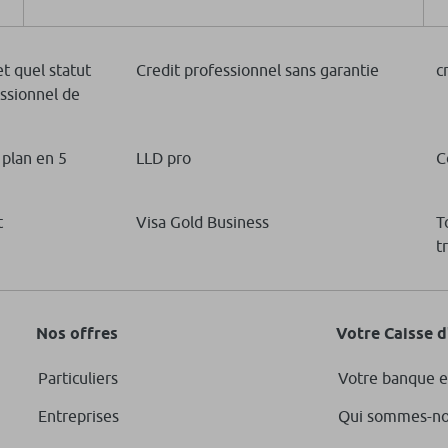
t quel statut
Credit professionnel sans garantie
c
essionnel de
 plan en 5
LLD pro
C
t
Visa Gold Business
T
t
Nos offres
Votre Caisse 
Particuliers
Votre banque e
Entreprises
Qui sommes-no