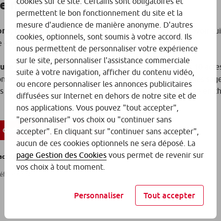
de médecins
cookies sur ce site. Certains sont obligatoires et
permettent le bon fonctionnement du site et la
mesure d'audience de manière anonyme. D'autres
ons, fixées par un récent décret
, à savoir notamment avoir su
cookies, optionnels, sont soumis à votre accord. Ils
expérience professionnelle significative en la matière.
nous permettent de personnaliser votre expérience
sur le site, personnaliser l'assistance commerciale
 une formation pratique
(avec observation d’au moins 10 acte
suite à votre navigation, afficher du contenu vidéo,
on d’au moins 30 actes). Sous réserve de ces conditions, les s
ou encore personnaliser les annonces publicitaires
 la supervision de médecins, selon les modalités de prise en ch
diffusées sur Internet en dehors de notre site et de
nos applications. Vous pouvez "tout accepter",
"personnaliser" vos choix ou "continuer sans
s dédiés avec SantExpert
accepter". En cliquant sur "continuer sans accepter",
aucun de ces cookies optionnels ne sera déposé. La
page Gestion des Cookies
vous permet de revenir sur
actuelle.
vos choix à tout moment.
éf : 586224
Personnaliser
Tout accepter