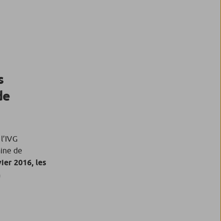
s
de
l’IVG
ine de
ier 2016, les
G