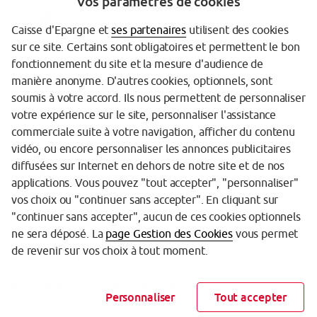
Vos paramètres de cookies
Caisse d'Epargne et
ses partenaires
utilisent des cookies
sur ce site. Certains sont obligatoires et permettent le bon
fonctionnement du site et la mesure d'audience de
manière anonyme. D'autres cookies, optionnels, sont
Garantie des Dépôts
soumis à votre accord. Ils nous permettent de personnaliser
votre expérience sur le site, personnaliser l'assistance
Protection des données personnelles
commerciale suite à votre navigation, afficher du contenu
Politique cookies
vidéo, ou encore personnaliser les annonces publicitaires
diffusées sur Internet en dehors de notre site et de nos
Sécurité
applications. Vous pouvez "tout accepter", "personnaliser"
vos choix ou "continuer sans accepter". En cliquant sur
Tarifs
"continuer sans accepter", aucun de ces cookies optionnels
Mentions légales
ne sera déposé. La
page Gestion des Cookies
vous permet
de revenir sur vos choix à tout moment.
Réglementation
Accessibilité (partiellement conforme)
Personnaliser
Tout accepter