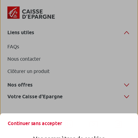
Liens utiles
FAQs
Nous contacter
Clôturer un produit
Nos offres
Votre Caisse d'Epargne
Continuer sans accepter