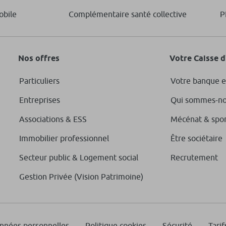
obile
Complémentaire santé collective
P
Nos offres
Votre Caisse 
Particuliers
Votre banque e
Entreprises
Qui sommes-no
Associations & ESS
Mécénat & spo
Immobilier professionnel
Être sociétaire
Secteur public & Logement social
Recrutement
Gestion Privée (Vision Patrimoine)
onnées personnelles
Politique cookies
Sécurité
Tarif