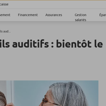
caisse
sement
Financement
Assurances
Gestion
Épa
salariés
s aud...
s auditifs : bientôt le