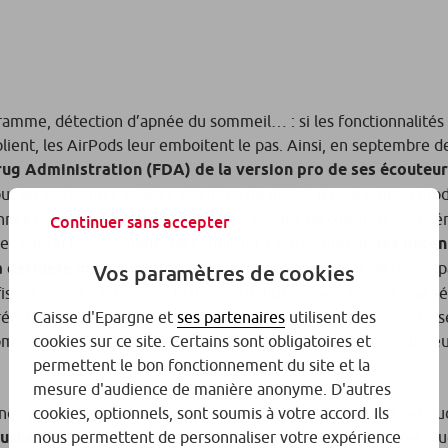
ramme, détection d’apnée du sommeil… : si les fonctionnalités
ient, les AirPods leur emboitent le pas. Ainsi, en septembre de
ug Administration (FDA) de la version pro de ses écouteurs
ur les personnes adultes atteintes de déficit d’ouïe léger à mo
onnées cliniques de 118 personnes a permis de conclure à un bé
Continuer sans accepter
ses par un professionnel de l’audition. Concrètement,
les déten
 dernière mise à jour de leurs accessoires
, avant de tester 
Vos paramètres de cookies
ent ainsi à paramétrer le dispositif. L’utilisateur écoute une s
e réglage, les écouteurs amplifient le son de manière personnali
Caisse d'Epargne et
ses partenaires
utilisent des
mplète de santé auditive ». La FDA précise que l’utilisateur peu
cookies sur ce site. Certains sont obligatoires et
permettent le bon fonctionnement du site et la
mesure d'audience de manière anonyme. D'autres
no, qui pourrait bien venir rebattre les cartes du marché des a
cookies, optionnels, sont soumis à votre accord. Ils
uchés par une forme de déficience auditive
, d’après une ét
nous permettent de personnaliser votre expérience