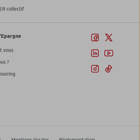
ER collectif
d'Epargne
t vous
us ?
nsoring
s
Mentions légales
Réglementation