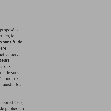
 proposées
rnier, le
 sans fil de
déré.
néfice perçu
teurs
par eux-
érie de sons
sée pour ce
t ajuster les
udioprothèses,
ude publiée en