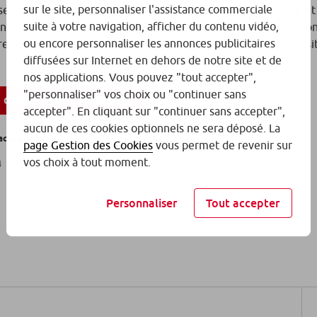
sur le site, personnaliser l'assistance commerciale
rm et d’Université Paris Cité en collaboration avec l’AP-HP et 
suite à votre navigation, afficher du contenu vidéo,
ttendre quelques mois, le temps que les organismes de régulation
ou encore personnaliser les annonces publicitaires
oires qui pourraient ainsi disposer en Europe du statut de disposi
diffusées sur Internet en dehors de notre site et de
nos applications. Vous pouvez "tout accepter",
"personnaliser" vos choix ou "continuer sans
s dédiés avec SantExpert
accepter". En cliquant sur "continuer sans accepter",
aucun de ces cookies optionnels ne sera déposé. La
actuelle.
page Gestion des Cookies
vous permet de revenir sur
vos choix à tout moment.
4
Personnaliser
Tout accepter